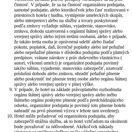
činnosť. V prípade, že sa na činnosť organizátora podujatia,
samotné podujatie, alebo ktorúkoľvek jeho časť realizovanú v
priestoroch hotela ( hudba, vystúpenie umeleckých skupín,
alebo interpretov) alebo na služby a tovary poskytované
podľa zmluvy vyžaduje súhlas, vyjadrenie, stanovisko,
zmluva, dohoda uzatvorená s orgánmi štátnej správy alebo
verejnej správy alebo inými tretími osobami, alebo v prípade,
že takáto tretia osoba je oprávnená udeliť alebo žiadať
pokutu, poplatok, daň, licenčné poplatky alebo iné peňažné
alebo nepeňažné plnenia v dôsledku podujatia podľa platných
predpisov, vrátane nárokov z práv duševného vlastníctva (
autori, výkonní umelci) je organizátor podujatia povinný
takýto súhlas, vyjadrenie, stanovisko zabezpečiť, uzatvoriť
príslušnú dohodu alebo zmluvu, uhradiť peňažné plnenie
alebo poskytnúť iné plnenie tretej osobe alebo orgánu štátnej
správy alebo verejnej správy v plnej výške.
V prípade, že hotel na základe právoplatného rozhodnutia
orgánu štátnej správy alebo verejnej správy alebo iného
štátneho orgánu poskytne plnenie podľa predchádzajúceho
odseku, organizátor podujatia je povinný toto plnenie hotelu
nahradiť na prvú písomnú výzvu v lehote tam uvedenej).
Hotel môže požadovať od organizátora podujatia, aby
zabezpečil strážnu službu, ak to hotel vzhľadom na okolnosti
bude považovať za odôvodnené. Akékoľvek náklady
súvisiace so strážnou službou znáša výlučne organizátor