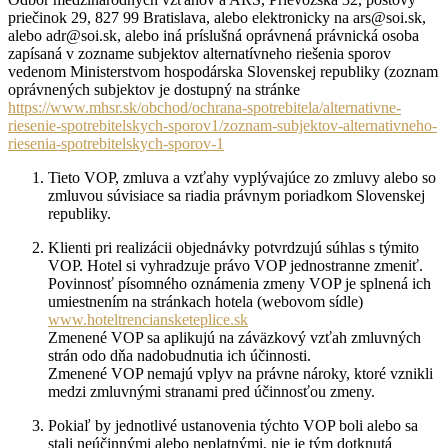
priečinok 29, 827 99 Bratislava, alebo elektronicky na ars@soi.sk,
alebo adr@soi.sk, alebo iná príslušná oprávnená právnická osoba
zapísaná v zozname subjektov alternatívneho riešenia sporov
vedenom Ministerstvom hospodárska Slovenskej republiky (zoznam
oprávnených subjektov je dostupný na stránke
https://www.mhsr.sk/obchod/ochrana-spotrebitela/alternativne-
riesenie-spotrebitelskych-sporov1/zoznam-subjektov-alternativneho-
riesenia-spotrebitelskych-sporov-1
Tieto VOP, zmluva a vzťahy vyplývajúce zo zmluvy alebo so
zmluvou súvisiace sa riadia právnym poriadkom Slovenskej
republiky.
Klienti pri realizácii objednávky potvrdzujú súhlas s týmito
VOP. Hotel si vyhradzuje právo VOP jednostranne zmeniť.
Povinnosť písomného oznámenia zmeny VOP je splnená ich
umiestnením na stránkach hotela (webovom sídle)
www.hoteltrenciansketeplice.sk
Zmenené VOP sa aplikujú na záväzkový vzťah zmluvných
strán odo dňa nadobudnutia ich účinnosti.
Zmenené VOP nemajú vplyv na právne nároky, ktoré vznikli
medzi zmluvnými stranami pred účinnosťou zmeny.
Pokiaľ by jednotlivé ustanovenia týchto VOP boli alebo sa
stali neúčinnými alebo neplatnými, nie je tým dotknutá