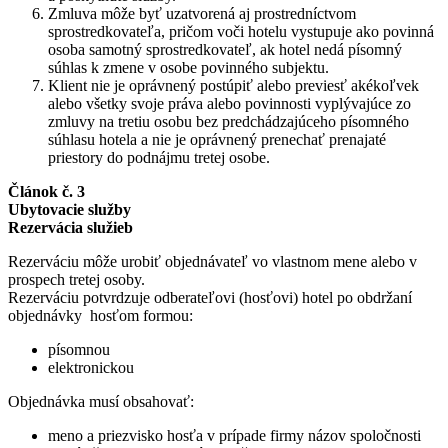
Zmluva môže byť uzatvorená aj prostredníctvom
sprostredkovateľa, pričom voči hotelu vystupuje ako povinná
osoba samotný sprostredkovateľ, ak hotel nedá písomný
súhlas k zmene v osobe povinného subjektu.
Klient nie je oprávnený postúpiť alebo previesť akékoľvek
alebo všetky svoje práva alebo povinnosti vyplývajúce zo
zmluvy na tretiu osobu bez predchádzajúceho písomného
súhlasu hotela a nie je oprávnený prenechať prenajaté
priestory do podnájmu tretej osobe.
Článok č. 3
Ubytovacie služby
Rezervácia služieb
Rezerváciu môže urobiť objednávateľ vo vlastnom mene alebo v
prospech tretej osoby.
Rezerváciu potvrdzuje odberateľovi (hosťovi) hotel po obdržaní
objednávky hosťom formou:
písomnou
elektronickou
Objednávka musí obsahovať:
meno a priezvisko hosťa v prípade firmy názov spoločnosti