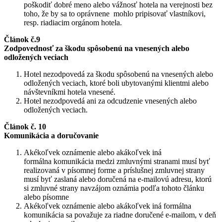
poškodiť dobré meno alebo vážnosť hotela na verejnosti bez
toho, že by sa to oprávnene mohlo pripisovať vlastníkovi,
resp. riadiacim orgánom hotela.
Článok č.9
Zodpovednosť za škodu spôsobenú na vnesených alebo
odložených veciach
Hotel nezodpovedá za škodu spôsobenú na vnesených alebo
odložených veciach, ktoré boli ubytovanými klientmi alebo
návštevníkmi hotela vnesené.
Hotel nezodpovedá ani za odcudzenie vnesených alebo
odložených veciach.
Článok č. 10
Komunikácia a doručovanie
Akékoľvek oznámenie alebo akákoľvek iná
formálna komunikácia medzi zmluvnými stranami musí byť
realizovaná v písomnej forme a príslušnej zmluvnej strany
musí byť zaslaná alebo doručená na e-mailovú adresu, ktorú
si zmluvné strany navzájom oznámia podľa tohoto článku
alebo písomne
Akékoľvek oznámenie alebo akákoľvek iná formálna
komunikácia sa považuje za riadne doručené e-mailom, v deň