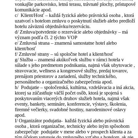
vonkajšie parkovisko, letnú terasu, trávnaté plochy, prístupové
komunikácie apod.
c/ Klient/Hosť – každá fyzická alebo právnická osoba , ktorá
uzatvorí s hotelom zmluvu o poskytnutí služieb alebo predloží
hotelu záväznú objednávku/rezerváciu.
d/ Zmluva/potvrdenie o rezervácie alebo objednávky – má
význam podľa čl. 2 týchto VOP
e/ Zmluvná strana – znamená samostatne hotel alebo
klient/hosť
f/ Zmluvné strany – sú spoločne hotel a klient/hosť
g/ Služba – znamená akúkoľvek službu v rámci hotela v
súlade s jeho predmetom podnikania, najmä však ubytovacie ,
stravovacie, wellness a kongresové služby, predaj tovarov,
prenájom priestorov a zariadení, služby technického,
personálneho a organizačného zabezpečenia apod.
h/ Podujatie – spoločenská, kultúrna, vzdelávacia a iná akcia,
ktorej sa zúčastňuje väčší počet osôb, ktorá je spojená s
poskytovaním viacerých druhov služieb hotela, najmä však
eventy, bankety, semináre, konferencie, výstavy, školenia,
firemné večierky, svadobné hostiny, narodeninové oslavy
apod.
I/ Organizátor podujatia- každá fyzická alebo právnická
osoba , ktorá organizačne, technicky alebo iným spôsobom
zabezpečuje podujatie v mene alebo v prospech klienta a za
tým účelom vstupuje do zmluvného vzťahu s hotelom, ak nie