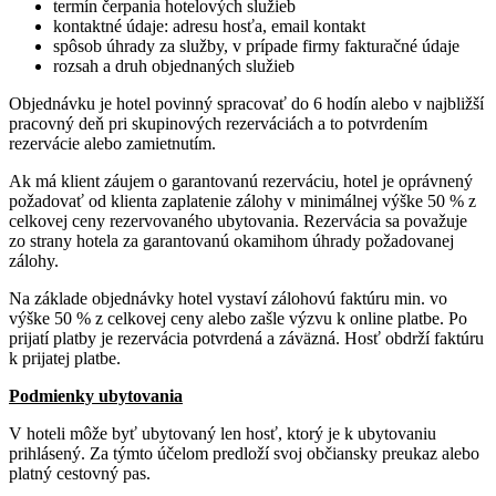
termín čerpania hotelových služieb
kontaktné údaje: adresu hosťa, email kontakt
spôsob úhrady za služby, v prípade firmy fakturačné údaje
rozsah a druh objednaných služieb
Objednávku je hotel povinný spracovať do 6 hodín alebo v najbližší
pracovný deň pri skupinových rezerváciách a to potvrdením
rezervácie alebo zamietnutím.
Ak má klient záujem o garantovanú rezerváciu, hotel je oprávnený
požadovať od klienta zaplatenie zálohy v minimálnej výške 50 % z
celkovej ceny rezervovaného ubytovania. Rezervácia sa považuje
zo strany hotela za garantovanú okamihom úhrady požadovanej
zálohy.
Na základe objednávky hotel vystaví zálohovú faktúru min. vo
výške 50 % z celkovej ceny alebo zašle výzvu k online platbe. Po
prijatí platby je rezervácia potvrdená a záväzná. Hosť obdrží faktúru
k prijatej platbe.
Podmienky ubytovania
V hoteli môže byť ubytovaný len hosť, ktorý je k ubytovaniu
prihlásený. Za týmto účelom predloží svoj občiansky preukaz alebo
platný cestovný pas.