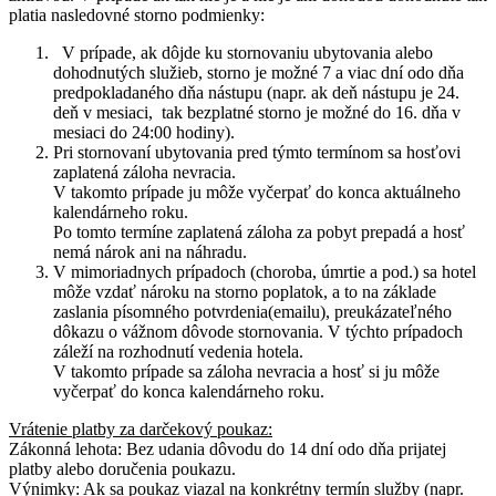
platia nasledovné storno podmienky:
V prípade, ak dôjde ku stornovaniu ubytovania alebo
dohodnutých služieb, storno je
možné 7 a viac dní odo dňa
predpokladaného dňa nástupu (napr. ak deň nástupu je 24.
deň v mesiaci, tak bezplatné storno je možné do 16. dňa v
mesiaci do 24:00 hodiny).
Pri stornovaní ubytovania pred týmto termínom sa hosťovi
zaplatená záloha nevracia.
V takomto prípade ju môže vyčerpať do konca aktuálneho
kalendárneho roku.
Po tomto termíne zaplatená záloha za pobyt prepadá a hosť
nemá nárok ani na náhradu.
V mimoriadnych prípadoch (choroba, úmrtie a pod.) sa hotel
môže vzdať nároku na storno poplatok, a to na základe
zaslania písomného potvrdenia(emailu), preukázateľného
dôkazu o vážnom dôvode stornovania. V týchto prípadoch
záleží na rozhodnutí vedenia hotela.
V takomto prípade sa záloha nevracia a hosť si ju môže
vyčerpať do konca kalendárneho roku.
Vrátenie platby za darčekový poukaz:
Zákonná lehota: Bez udania dôvodu do 14 dní odo dňa prijatej
platby alebo doručenia poukazu.
Výnimky: Ak sa poukaz viazal na konkrétny termín služby (napr.