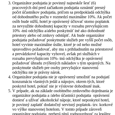
Organizátor podujatia je povinný najneskôr šesť (6)
pracovných dní pred začiatkom podujatia oznámiť presný
počet účastníkov podujatia, pričom sa predpokladá odchýlka
od dohodnutého počtu v rozmedzí maximálne 10%. Ak počet
osôb bude nižší, hotel je oprávnený účtovať storno poplatok
za nevyužitie dohodnutej kapacity v rozsahu prevyšujúcom
10% -tnú odchýlku a/alebo poskytnúť iné ako dohodnuté
priestory alebo od zmluvy odstúpiť. Ak bude organizátor
podujatia požadovať poskytnutie služieb pre vyšší počet osôb,
hotel vyvinie maximálne úsilie, ktoré je od neho možné
spravodlivo požadovať, aby mu s prihliadnutím na priestorové
a prevádzkové kapacity vyhovel, avšak pri službách v
rozsahu prevyšujúcom 10%- tnú odchýlku je oprávnený
požadovať úhradu zvýšených nákladov s tým spojených. Na
poskytnutie služieb pre osoby prevyšujúce stanovenú
odchýlku nie je právny nárok.
Organizátor podujatia nie je oprávnený umožniť na podujatí
konzumáciu vlastných jedál a nápojov, okrem tých, ktoré
poskytol hotel, pokiaľ nie je výslovne dohodnuté inak.
V prípade, ak na základe osobitného zmluvného dojednania je
organizátor podujatia a /alebo účastníci podujatia oprávnení
doniesť a užívať alkoholické nápoje, ktoré neposkytol hotel,
je povinný zaplatiť dodatočný servisný poplatok- tzv. korkové
vo výške stanovenej hotelom. V tomto prípade zároveň
organizátor podujatia preberá plnú zodpovednosť za legálny