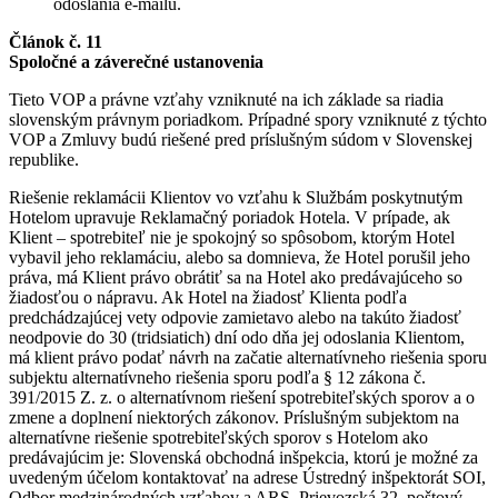
odoslania e-mailu.
Článok č. 11
Spoločné a záverečné ustanovenia
Tieto VOP a právne vzťahy vzniknuté na ich základe sa riadia
slovenským právnym poriadkom. Prípadné spory vzniknuté z týchto
VOP a Zmluvy budú riešené pred príslušným súdom v Slovenskej
republike.
Riešenie reklamácii Klientov vo vzťahu k Službám poskytnutým
Hotelom upravuje Reklamačný poriadok Hotela. V prípade, ak
Klient – spotrebiteľ nie je spokojný so spôsobom, ktorým Hotel
vybavil jeho reklamáciu, alebo sa domnieva, že Hotel porušil jeho
práva, má Klient právo obrátiť sa na Hotel ako predávajúceho so
žiadosťou o nápravu. Ak Hotel na žiadosť Klienta podľa
predchádzajúcej vety odpovie zamietavo alebo na takúto žiadosť
neodpovie do 30 (tridsiatich) dní odo dňa jej odoslania Klientom,
má klient právo podať návrh na začatie alternatívneho riešenia sporu
subjektu alternatívneho riešenia sporu podľa § 12 zákona č.
391/2015 Z. z. o alternatívnom riešení spotrebiteľských sporov a o
zmene a doplnení niektorých zákonov. Príslušným subjektom na
alternatívne riešenie spotrebiteľských sporov s Hotelom ako
predávajúcim je: Slovenská obchodná inšpekcia, ktorú je možné za
uvedeným účelom kontaktovať na adrese Ústredný inšpektorát SOI,
Odbor medzinárodných vzťahov a ARS, Prievozská 32, poštový