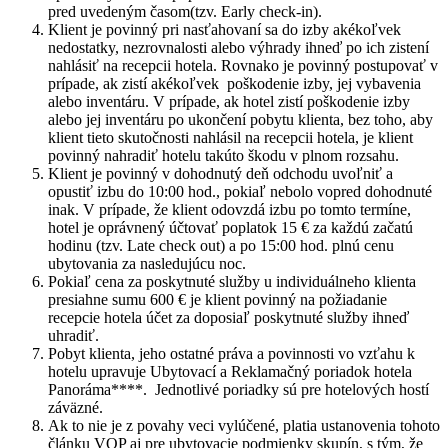
pred uvedeným časom(tzv. Early check-in).
Klient je povinný pri nasťahovaní sa do izby akékoľvek
nedostatky, nezrovnalosti alebo výhrady ihneď po ich zistení
nahlásiť na recepcii hotela. Rovnako je povinný postupovať v
prípade, ak zistí akékoľvek poškodenie izby, jej vybavenia
alebo inventáru. V prípade, ak hotel zistí poškodenie izby
alebo jej inventáru po ukončení pobytu klienta, bez toho, aby
klient tieto skutočnosti nahlásil na recepcii hotela, je klient
povinný nahradiť hotelu takúto škodu v plnom rozsahu.
Klient je povinný v dohodnutý deň odchodu uvoľniť a
opustiť izbu do 10:00 hod., pokiaľ nebolo vopred dohodnuté
inak. V prípade, že klient odovzdá izbu po tomto termíne,
hotel je oprávnený účtovať poplatok 15 € za každú začatú
hodinu (tzv. Late check out) a po 15:00 hod. plnú cenu
ubytovania za nasledujúcu noc.
Pokiaľ cena za poskytnuté služby u individuálneho klienta
presiahne sumu 600 € je klient povinný na požiadanie
recepcie hotela účet za doposiaľ poskytnuté služby ihneď
uhradiť.
Pobyt klienta, jeho ostatné práva a povinnosti vo vzťahu k
hotelu upravuje Ubytovací a Reklamačný poriadok hotela
Panoráma****.
Jednotlivé poriadky sú pre hotelových hostí
záväzné.
Ak to nie je z povahy veci vylúčené, platia ustanovenia tohoto
článku VOP aj pre ubytovacie podmienky skupín, s tým, že