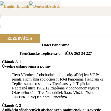
English
Deutsch
|
|
VŠEOBECNÉ OBCHODNÉ
|
PODMIENKY
REZERVÁCIA
Hotel Panoráma
Trenčianske Teplice s.r.o. IČO: 363 34 227
Článok č. 1
Úvodné ustanovenia a pojmy
Tieto Všeobecné obchodné podmienky /ďalej len VOP/
prijala a schválila spoločnosť Hotel Panoráma Trenčianske
Teplice s.r.o., so sídlom v Trenčianskych Tepliciach,
Nádražná ulica 1902/12, zapísaná v obchodnom registri
Okresného súdu Trenčín, oddiel: S.r.o. Vložka číslo:
14494/R. Ďalej len hotel Panoráma.
Článok č. 2
Aplikácia všeobecných obchodných podmienok a uzavretie