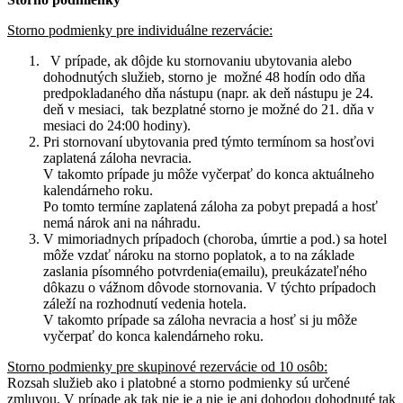
Storno podmienky pre individuálne rezervácie:
V prípade, ak dôjde ku stornovaniu ubytovania alebo
dohodnutých služieb, storno je
možné 48 hodín odo dňa
predpokladaného dňa nástupu (napr. ak deň nástupu je 24.
deň v mesiaci, tak bezplatné storno je možné do 21. dňa v
mesiaci do 24:00 hodiny).
Pri stornovaní ubytovania pred týmto termínom sa hosťovi
zaplatená záloha nevracia.
V takomto prípade ju môže vyčerpať do konca aktuálneho
kalendárneho roku.
Po tomto termíne zaplatená záloha za pobyt prepadá a hosť
nemá nárok ani na náhradu.
V mimoriadnych prípadoch (choroba, úmrtie a pod.) sa hotel
môže vzdať nároku na storno poplatok, a to na základe
zaslania písomného potvrdenia(emailu), preukázateľného
dôkazu o vážnom dôvode stornovania. V týchto prípadoch
záleží na rozhodnutí vedenia hotela.
V takomto prípade sa záloha nevracia a hosť si ju môže
vyčerpať do konca kalendárneho roku.
Storno podmienky pre skupinové rezervácie od 10 osôb:
Rozsah služieb ako i platobné a storno podmienky sú určené
zmluvou. V prípade ak tak nie je a nie je ani dohodou dohodnuté tak