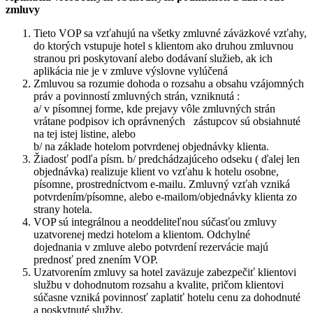
zmluvy
Tieto VOP sa vzťahujú na všetky zmluvné záväzkové vzťahy,
do ktorých vstupuje hotel s klientom ako druhou zmluvnou
stranou pri poskytovaní alebo dodávaní služieb, ak ich
aplikácia nie je v zmluve výslovne vylúčená
Zmluvou sa rozumie dohoda o rozsahu a obsahu vzájomných
práv a povinností zmluvných strán, vzniknutá :
a/ v písomnej forme, kde prejavy vôle zmluvných strán
vrátane podpisov ich oprávnených zástupcov sú obsiahnuté
na tej istej listine, alebo
b/ na základe hotelom potvrdenej objednávky klienta.
Žiadosť podľa písm. b/ predchádzajúceho odseku ( ďalej len
objednávka) realizuje klient vo vzťahu k hotelu osobne,
písomne, prostredníctvom e-mailu. Zmluvný vzťah vzniká
potvrdením/písomne, alebo e-mailom/objednávky klienta zo
strany hotela.
VOP sú integrálnou a neoddeliteľnou súčasťou zmluvy
uzatvorenej medzi hotelom a klientom. Odchylné
dojednania v zmluve alebo potvrdení rezervácie majú
prednosť pred znením VOP.
Uzatvorením zmluvy sa hotel zaväzuje zabezpečiť klientovi
službu v dohodnutom rozsahu a kvalite, pričom klientovi
súčasne vzniká povinnosť zaplatiť hotelu cenu za dohodnuté
a poskytnuté služby.