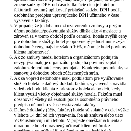
zmene sadzby DPH od času kalkulácie cien je hotel pri
fakturácii povinný aplikovať príslušnú sadzbu DPH podľa
osobitného predpisu upravujúceho DPH účinného v čase
vystavenia faktúry.
V prípade, že je doba medzi uzatvorením zmluvy a prvým
dňom podujatia/poskytnutia služby dlhšia ako 4 mesiace a
zároveň sa v tomto období podľa cenníka hotela zvýšili ceny
pre dohodnuté služby, hotel je oprávnený jednostranne zvýšiť
dohodnuté ceny, najviac však o 10%, o čom je hotel povinný
klienta informovať.
Ak zo zmluvy medzi hotelom a organizátorom podujatia
nevyplýva inak, je organizátor podujatia povinný zaplatiť
zálohu z dohodnutej ceny podujatia. Konkrétne podmienky sa
stanovujú dohodou oboch zúčastnených strán.
Ak sa vopred nedohodne inak, podkladom pre vyúčtovanie
služieb hotela je daňový doklad- faktúra, vystavená spravidla
v deň odchodu klienta z priestorov hotela alebo deň, kedy
klient využil všetky objednané služby hotela. Faktúra musí
obsahovať všetky náležitosti podľa osobitného právneho
predpisu účinného v čase vystavenia faktúry.
Daňové doklady (účty, faktúry) hotela sú splatné v celej výške
v lehote 14 dní od ich vystavenia, iba ak zmluva alebo tieto
VOP ustanovujú inú lehotu. V prípade omeškania klienta s
úhradou je hotel oprávnený účtovať klientovi úrok z
omeškania vo výške 1% z dlžnej sumy za každý deň