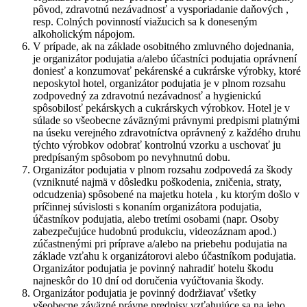
pôvod, zdravotnú nezávadnosť a vysporiadanie daňových ,
resp. Colných povinností viažucich sa k doneseným
alkoholickým nápojom.
V prípade, ak na základe osobitného zmluvného dojednania,
je organizátor podujatia a/alebo účastníci podujatia oprávnení
doniesť a konzumovať pekárenské a cukrárske výrobky, ktoré
neposkytol hotel, organizátor podujatia je v plnom rozsahu
zodpovedný za zdravotnú nezávadnosť a hygienickú
spôsobilosť pekárskych a cukrárskych výrobkov. Hotel je v
súlade so všeobecne záväznými právnymi predpismi platnými
na úseku verejného zdravotníctva oprávnený z každého druhu
týchto výrobkov odobrať kontrolnú vzorku a uschovať ju
predpísaným spôsobom po nevyhnutnú dobu.
Organizátor podujatia v plnom rozsahu zodpovedá za škody
(vzniknuté najmä v dôsledku poškodenia, zničenia, straty,
odcudzenia) spôsobené na majetku hotela , ku ktorým došlo v
príčinnej súvislosti s konaním organizátora podujatia,
účastníkov podujatia, alebo tretími osobami (napr. Osoby
zabezpečujúce hudobnú produkciu, videozáznam apod.)
zúčastnenými pri príprave a/alebo na priebehu podujatia na
základe vzťahu k organizátorovi alebo účastníkom podujatia.
Organizátor podujatia je povinný nahradiť hotelu škodu
najneskôr do 10 dní od doručenia vyúčtovania škody.
Organizátor podujatia je povinný dodržiavať všetky
všeobecne záväzné právne predpisy vzťahujúce sa na jeho