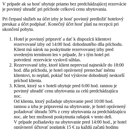
V prípade ak sa hosť ubytuje priamo bez predchádzajúcej rezervácie
je povinný uhradiť pri príchode celkovú cenu ubytovania.
Pri čerpaní služieb na účet izby je hosť povinný predložiť hotelový
preukaz a účet podpísať. Konečný účet hosť platí na recepcii pri
ukončení pobytu.
Hotel je povinný pripraviť a dať k dispozícii klientovi
rezervované izby od 14:00 hod. dohodnutého dňa príchodu.
Klient má nárok na poskytnutie rezervovanej izby pred
uvedeným termínom len v prípade, že s tým hotel pri
potvrdení rezervácie vyslovil súhlas.
Rezervované izby, ktoré klient neprevzal najneskôr do 18:00
hod. dňa príchodu, je hotel oprávnený prenechať inému
klientovi, to neplatí, pokiaľ bol výslovne dohodnutý neskorší
príchod klienta.
Klient, ktorý sa v hoteli ubytuje pred 6:00 hod. rannou je
povinný uhradiť cenu ubytovania za celú predchádzajúcu
noc.
Od klienta, ktorý požaduje ubytovanie pred 10:00 hod.
rannou a izba je pripravená na ubytovanie, je hotel oprávnený
požadovať úhradu 50% z ceny ubytovania za predchádzajúcu
noc, ale bez možnosti poskytnutia raňajok v tento deň.
V prípade požiadavky na ubytovanie pred 14:00 hod., je hotel
oprávnený účtovať poplatok 15 € za každú začatú hodinu