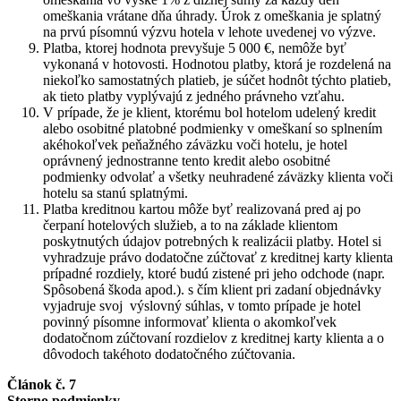
omeškania vrátane dňa úhrady. Úrok z omeškania je splatný
na prvú písomnú výzvu hotela v lehote uvedenej vo výzve.
Platba, ktorej hodnota prevyšuje 5 000 €, nemôže byť
vykonaná v hotovosti. Hodnotou platby, ktorá je rozdelená na
niekoľko samostatných platieb, je súčet hodnôt týchto platieb,
ak tieto platby vyplývajú z jedného právneho vzťahu.
V prípade, že je klient, ktorému bol hotelom udelený kredit
alebo osobitné platobné podmienky v omeškaní so splnením
akéhokoľvek peňažného záväzku voči hotelu, je hotel
oprávnený jednostranne tento kredit alebo osobitné
podmienky odvolať a všetky neuhradené záväzky klienta voči
hotelu sa stanú splatnými.
Platba kreditnou kartou môže byť realizovaná pred aj po
čerpaní hotelových služieb, a to na základe klientom
poskytnutých údajov potrebných k realizácii platby. Hotel si
vyhradzuje právo dodatočne zúčtovať z kreditnej karty klienta
prípadné rozdiely, ktoré budú zistené pri jeho odchode (napr.
Spôsobená škoda apod.). s čím klient pri zadaní objednávky
vyjadruje svoj výslovný súhlas, v tomto prípade je hotel
povinný písomne informovať klienta o akomkoľvek
dodatočnom zúčtovaní rozdielov z kreditnej karty klienta a o
dôvodoch takéhoto dodatočného zúčtovania.
Článok č. 7
Storno podmienky