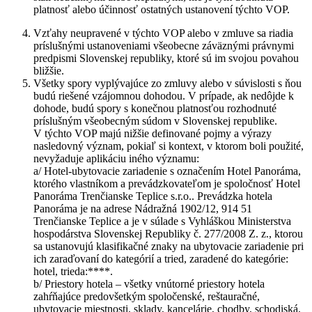
platnosť alebo účinnosť ostatných ustanovení týchto VOP.
Vzťahy neupravené v týchto VOP alebo v zmluve sa riadia
príslušnými ustanoveniami všeobecne záväznými právnymi
predpismi Slovenskej republiky, ktoré sú im svojou povahou
bližšie.
Všetky spory vyplývajúce zo zmluvy alebo v súvislosti s ňou
budú riešené vzájomnou dohodou. V prípade, ak nedôjde k
dohode, budú spory s konečnou platnosťou rozhodnuté
príslušným všeobecným súdom v Slovenskej republike.
V týchto VOP majú nižšie definované pojmy a výrazy
nasledovný význam, pokiaľ si kontext, v ktorom boli použité,
nevyžaduje aplikáciu iného významu:
a/ Hotel-ubytovacie zariadenie s označením Hotel Panoráma,
ktorého vlastníkom a prevádzkovateľom je spoločnosť Hotel
Panoráma Trenčianske Teplice s.r.o.. Prevádzka hotela
Panoráma je na adrese Nádražná 1902/12, 914 51
Trenčianske Teplice a je v súlade s Vyhláškou Ministerstva
hospodárstva Slovenskej Republiky č. 277/2008 Z. z., ktorou
sa ustanovujú klasifikačné znaky na ubytovacie zariadenie pri
ich zaraďovaní do kategórií a tried, zaradené do kategórie:
hotel, trieda:****.
b/ Priestory hotela – všetky vnútorné priestory hotela
zahŕňajúce predovšetkým spoločenské, reštauračné,
ubytovacie miestnosti, sklady, kancelárie, chodby, schodiská,