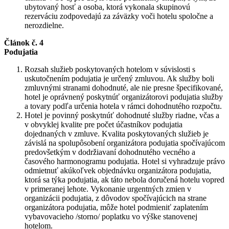
ubytovaný hosť a osoba, ktorá vykonala skupinovú
rezerváciu zodpovedajú za záväzky voči hotelu spoločne a
nerozdielne.
Článok č. 4
Podujatia
Rozsah služieb poskytovaných hotelom v súvislosti s
uskutočnením podujatia je určený zmluvou. Ak služby boli
zmluvnými stranami dohodnuté, ale nie presne špecifikované,
hotel je oprávnený poskytnúť organizátorovi podujatia služby
a tovary podľa určenia hotela v rámci dohodnutého rozpočtu.
Hotel je povinný poskytnúť dohodnuté služby riadne, včas a
v obvyklej kvalite pre počet účastníkov podujatia
dojednaných v zmluve. Kvalita poskytovaných služieb je
závislá na spolupôsobení organizátora podujatia spočívajúcom
predovšetkým v dodržiavaní dohodnutého vecného a
časového harmonogramu podujatia. Hotel si vyhradzuje právo
odmietnuť akúkoľvek objednávku organizátora podujatia,
ktorá sa týka podujatia, ak táto nebola doručená hotelu vopred
v primeranej lehote. Vykonanie urgentných zmien v
organizácii podujatia, z dôvodov spočívajúcich na strane
organizátora podujatia, môže hotel podmieniť zaplatením
vybavovacieho /storno/ poplatku vo výške stanovenej
hotelom.