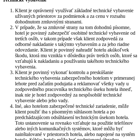
Klient je oprávnený využívať základné technické vybavenie
užívaných priestorov za podmienok a za cenu v rozsahu
dohodnutom zmluvnými stranami.
V prípade, že sa zmluvné strany na tom dohodnú písomne,
hotel je povinný zabezpečiť osobitné technické vybavenie od
tretích osôb, v takom prípade však klient zodpovedá za
odborné nakladanie s takýmto vybavením a za jeho riadne
odovzdanie. Klient je povinný nahradiť hotelu akúkoľvek
škodu, ktorá mu vznikla v dôsledku práv tretích osôb, ktoré sa
vzťahujú k nakladaniu a používaniu takéhoto technického
vybavenia.
Klient je povinný vykonať kontrolu a preskúšanie
technického vybavenia zabezpečeného hotelom v primeranej
lehote pred začatím podujatia a reklamovať všetky vady u
zodpovedného pracovníka technického úseku hotela ihneď,
inak nie je hotel zodpovedný za nespôsobilé technické
vybavenie alebo jeho vady.
Iné, ako hotelom zabezpečené technické zariadenie, môže
klient použiť iba s písomným súhlasom hotela a po
predchádzajúcom odsúhlasení technickým úsekom hotela.
Toto ustanovenie sa rovnako vzťahuje na použitie telefónov
alebo iných komunikačných systémov, ktoré môžu byť
nainštalované v priestoroch hotela, alebo napojené na systém
hotela. Súhlas hotela môže byť podmienené úhradou