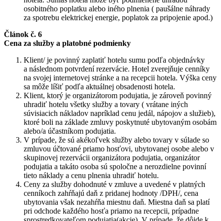
osobitného poplatku alebo iného plnenia ( paušálne náhrady
za spotrebu elektrickej energie, poplatok za pripojenie apod.)
Článok č. 6
Cena za služby a platobné podmienky
Klient/ je povinný zaplatiť hotelu sumu podľa objednávky
a následnom potvrdení rezervácie. Hotel zverejňuje cenníky
na svojej internetovej stránke a na recepcii hotela. Výška ceny
sa môže líšiť podľa aktuálnej obsadenosti hotela.
Klient, ktorý je organizátorom podujatia, je zároveň povinný
uhradiť hotelu všetky služby a tovary ( vrátane iných
súvisiacich nákladov napríklad cenu jedál, nápojov a služieb),
ktoré boli na základe zmluvy poskytnuté ubytovaným osobám
alebo/a účastníkom podujatia.
V prípade, že sú akékoľvek služby alebo tovary v súlade so
zmluvou účtované priamo hosťovi, ubytovanej osobe alebo v
skupinovej rezervácii organizátora podujatia, organizátor
podujatia a takáto osoba sú spoločne a nerozdielne povinní
tieto náklady a cenu plnenia uhradiť hotelu.
Ceny za služby dohodnuté v zmluve a uvedené v platných
cenníkoch zahŕňajú daň z pridanej hodnoty /DPH/, cena
ubytovania však nezahŕňa miestnu daň. Miestna daň sa platí
pri odchode každého hosťa priamo na recepcii, prípadne
sprostredkovateľom podujatia(akcie). V prípade, že dôjde k