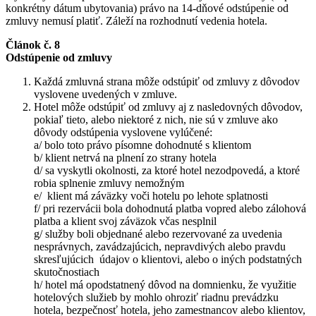
konkrétny dátum ubytovania) právo na 14-dňové odstúpenie od
zmluvy nemusí platiť. Záleží na rozhodnutí vedenia hotela.
Článok č. 8
Odstúpenie od zmluvy
Každá zmluvná strana môže odstúpiť od zmluvy z dôvodov
vyslovene uvedených v zmluve.
Hotel môže odstúpiť od zmluvy aj z nasledovných dôvodov,
pokiaľ tieto, alebo niektoré z nich, nie sú v zmluve ako
dôvody odstúpenia vyslovene vylúčené:
a/ bolo toto právo písomne dohodnuté s klientom
b/ klient netrvá na plnení zo strany hotela
d/ sa vyskytli okolnosti, za ktoré hotel nezodpovedá, a ktoré
robia splnenie zmluvy nemožným
e/ klient má záväzky voči hotelu po lehote splatnosti
f/ pri rezervácii bola dohodnutá platba vopred alebo zálohová
platba a klient svoj záväzok včas nesplnil
g/ služby boli objednané alebo rezervované za uvedenia
nesprávnych, zavádzajúcich, nepravdivých alebo pravdu
skresľujúcich údajov o klientovi, alebo o iných podstatných
skutočnostiach
h/ hotel má opodstatnený dôvod na domnienku, že využitie
hotelových služieb by mohlo ohroziť riadnu prevádzku
hotela, bezpečnosť hotela, jeho zamestnancov alebo klientov,