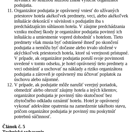
podujatia.
Organizátor podujatia je oprávnený vniesť do užívaných
priestorov hotela akékoľvek predmety, veci, alebo akékoľvek
inštalácie dekorácií v súvislosti s podujatím iba s
predchádzajúcim súhlasom hotela. V záujme predchádzania
vzniku možnej škody je organizátor podujatia povinný ich
inštaláciu a umiestnenie vopred dohodnúť s hotelom. Tieto
predmety však musia byť odstránené ihneď po skončení
podujatia a nemôžu byť dočasne alebo trvalo uložené v
akýchkoľvek priestoroch hotela, ktoré sú verejnosti prístupné.
V prípade, ak organizátor podujatia poruší svoje povinnosti
uvedené v tomto odseku, je hotel oprávnený tieto predmety a
veci odstrániť a uschovať na náklady a riziko organizátora
podujatia a zároveň je oprávnený mu účtovať poplatok za
úschovu alebo nájomné.
V prípade, ak podujatie môže narušiť verejný poriadok,
obmedziť alebo ohroziť záujmy hotela a iných klientov,
organizátor podujatia je povinný túto skutočnosť bez
zbytočného odkladu oznámiť hotelu. Hotel je oprávnený
vykonať adekvátne opatrenia na zamedzenie takéhoto stavu,
pričom organizátor podujatia je povinný mu poskytnúť
potrebnú súčinnosť.
Článok č. 5
Technické vybavenie