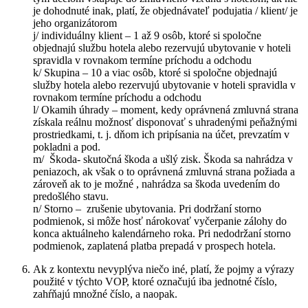
je dohodnuté inak, platí, že objednávateľ podujatia / klient/ je
jeho organizátorom
j/ individuálny klient – 1 až 9 osôb, ktoré si spoločne
objednajú službu hotela alebo rezervujú ubytovanie v hoteli
spravidla v rovnakom termíne príchodu a odchodu
k/ Skupina – 10 a viac osôb, ktoré si spoločne objednajú
služby hotela alebo rezervujú ubytovanie v hoteli spravidla v
rovnakom termíne príchodu a odchodu
l/ Okamih úhrady – moment, kedy oprávnená zmluvná strana
získala reálnu možnosť disponovať s uhradenými peňažnými
prostriedkami, t. j. dňom ich pripísania na účet, prevzatím v
pokladni a pod.
m/ Škoda- skutočná škoda a ušlý zisk. Škoda sa nahrádza v
peniazoch, ak však o to oprávnená zmluvná strana požiada a
zároveň ak to je možné , nahrádza sa škoda uvedením do
predošlého stavu.
n/ Storno – zrušenie ubytovania. Pri dodržaní storno
podmienok, si môže hosť nárokovať vyčerpanie zálohy do
konca aktuálneho kalendárneho roka. Pri nedodržaní storno
podmienok, zaplatená platba prepadá v prospech hotela.
Ak z kontextu nevyplýva niečo iné, platí, že pojmy a výrazy
použité v týchto VOP, ktoré označujú iba jednotné číslo,
zahŕňajú množné číslo, a naopak.