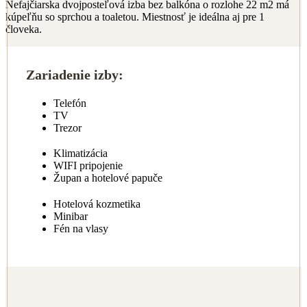
Nefajčiarska dvojposteľová izba bez balkóna o rozlohe 22 m2 má
kúpeľňu so sprchou a toaletou. Miestnosť je ideálna aj pre 1
človeka.
Zariadenie izby:
Telefón
TV
Trezor
Klimatizácia
WIFI pripojenie
Župan a hotelové papuče
Hotelová kozmetika
Minibar
Fén na vlasy