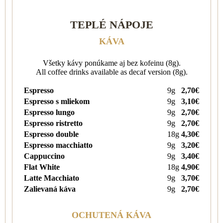
TEPLÉ NÁPOJE
KÁVA
Všetky kávy ponúkame aj bez kofeinu (8g).
All coffee drinks available as decaf version (8g).
Espresso
9g
2,70€
Espresso s mliekom
9g
3,10€
Espresso lungo
9g
2,70€
Espresso ristretto
9g
2,70€
Espresso double
18g
4,30€
Espresso macchiatto
9g
3,20€
Cappuccino
9g
3,40€
Flat White
18g
4,90€
Latte Macchiato
9g
3,70€
Zalievaná káva
9g
2,70€
OCHUTENÁ KÁVA