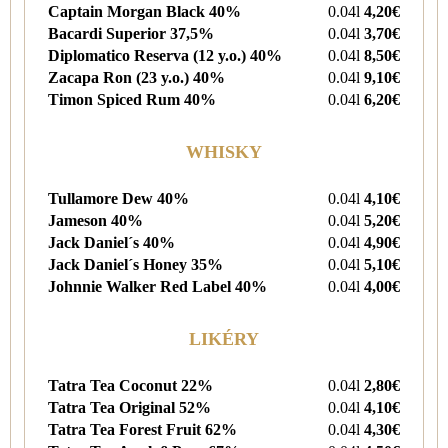
Captain Morgan Black 40%
0.04l
4,20€
Bacardi Superior 37,5%
0.04l
3,70€
Diplomatico Reserva (12 y.o.) 40%
0.04l
8,50€
Zacapa Ron (23 y.o.) 40%
0.04l
9,10€
Timon Spiced Rum 40%
0.04l
6,20€
WHISKY
Tullamore Dew 40%
0.04l
4,10€
Jameson 40%
0.04l
5,20€
Jack Daniel´s 40%
0.04l
4,90€
Jack Daniel´s Honey 35%
0.04l
5,10€
Johnnie Walker Red Label 40%
0.04l
4,00€
LIKÉRY
Tatra Tea Coconut 22%
0.04l
2,80€
Tatra Tea Original 52%
0.04l
4,10€
Tatra Tea Forest Fruit 62%
0.04l
4,3
0€