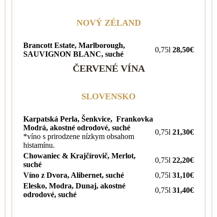
NOVÝ ZÉLAND
Brancott Estate, Marlborough,
0,75l
28,50€
SAUVIGNON BLANC, suché
ČERVENÉ VÍNA
SLOVENSKO
Karpatská Perla, Šenkvice, Frankovka
Modrá, akostné odrodové, suché
0,75l
21,30€
*víno s prirodzene nízkym obsahom
histamínu.
Chowaniec & Krajčírovič, Merlot,
0,75l
22,20€
suché
Víno z Dvora, Alibernet, suché
0,75l
31,10€
Elesko, Modra, Dunaj, akostné
0,75l
31,40€
odrodové, suché