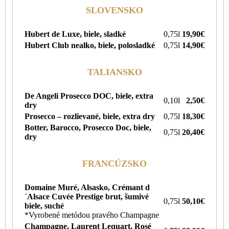
SLOVENSKO
Hubert de Luxe, biele, sladké
0,75l
19,90€
Hubert Club nealko, biele, polosladké
0,75l
14,90€
TALIANSKO
De Angeli Prosecco DOC, biele, extra
0,10l
2,50€
dry
Prosecco – rozlievané, biele, extra dry
0,75l
18,30€
Botter, Barocco, Prosecco Doc, biele,
0,75l
20,40€
dry
FRANCÚZSKO
Domaine Muré, Alsasko, Crémant d
´Alsace Cuvée Prestige brut, šumivé
0,75l
50,10€
biele, suché
*Vyrobené metódou pravého Champagne
Champagne, Laurent Lequart, Rosé