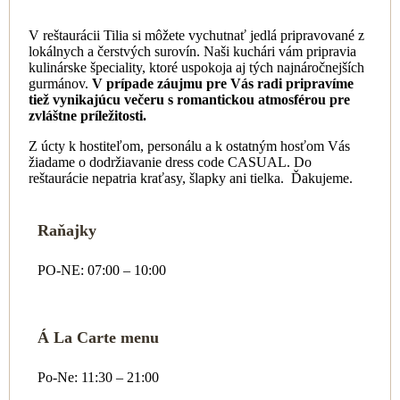
V reštaurácii Tilia si môžete vychutnať jedlá pripravované z
lokálnych a čerstvých surovín. Naši kuchári vám pripravia
kulinárske špeciality, ktoré uspokoja aj tých najnáročnejších
gurmánov.
V prípade záujmu pre Vás radi pripravíme
tiež vynikajúcu večeru s romantickou atmosférou pre
zvláštne príležitosti.
Z úcty k hostiteľom, personálu a k ostatným hosťom Vás
žiadame o dodržiavanie dress code CASUAL. Do
reštaurácie nepatria kraťasy, šlapky ani tielka. Ďakujeme.
Raňajky
PO-NE: 07:00 – 10:00
Á La Carte menu
Po-Ne: 11:30 – 21:00