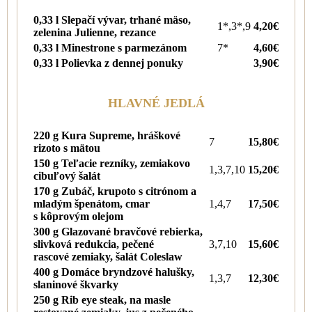
0,33 l Slepačí vývar, trhané mäso,
1*,3*,9
4,20€
zelenina Julienne, rezance
0,33 l Minestrone s parmezánom
7*
4,60€
0,33 l Polievka z dennej ponuky
3,90€
HLAVNÉ JEDLÁ
220 g Kura Supreme, hráškové
7
15,80€
rizoto s mätou
150 g Teľacie rezníky, zemiakovo
1,3,7,10
15,20€
cibuľový šalát
170 g Zubáč, krupoto s citrónom a
mladým špenátom, cmar
1,4,7
17,50€
s kôprovým olejom
300 g Glazované bravčové rebierka,
slivková redukcia, pečené
3,7,10
15,60€
rascové zemiaky, šalát Coleslaw
400 g Domáce bryndzové halušky,
1,3,7
12,30€
slaninové škvarky
250 g Rib eye steak, na masle