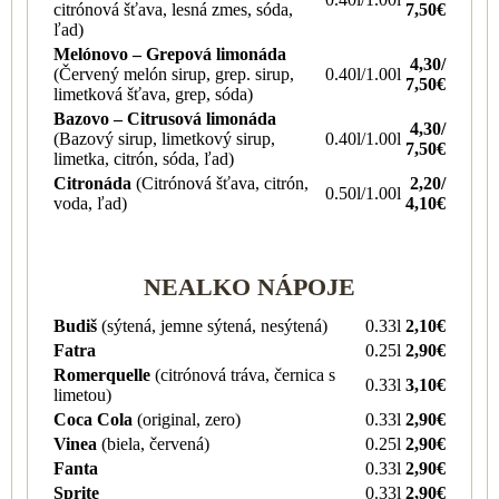
citrónová šťava, lesná zmes, sóda,
7,50€
ľad)
Melónovo – Grepová limonáda
4,30/
(Červený melón sirup, grep. sirup,
0.40l/1.00l
7,50€
limetková šťava, grep, sóda)
Bazovo – Citrusová limonáda
4,30/
(Bazový sirup, limetkový sirup,
0.40l/1.00l
7,50€
limetka, citrón, sóda, ľad)
Citronáda
(Citrónová šťava, citrón,
2,20/
0.50l/1.00l
voda, ľad)
4,10€
NEALKO NÁPOJE
Budiš
(sýtená, jemne sýtená, nesýtená)
0.33l
2,10€
Fatra
0.25l
2,90€
Romerquelle
(citrónová tráva, černica s
0.33l
3,10€
limetou)
Coca Cola
(original, zero)
0.33l
2,90€
Vinea
(biela, červená)
0.25l
2,90€
Fanta
0.33l
2,90€
Sprite
0.33l
2,90€