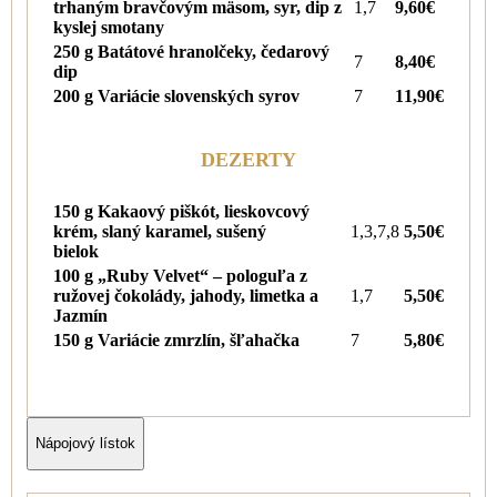
trhaným bravčovým mäsom, syr, dip z
1,7
9,60€
kyslej smotany
250 g Batátové hranolčeky, čedarový
7
8,40€
dip
200 g Variácie slovenských syrov
7
11,90€
DEZERTY
150 g Kakaový piškót, lieskovcový
krém, slaný karamel, sušený
1,3,7,8
5,50€
bielok
100 g „Ruby Velvet“ – pologuľa z
ružovej čokolády, jahody, limetka a
1,7
5,50€
Jazmín
150 g Variácie zmrzlín, šľahačka
7
5,80€
Nápojový lístok