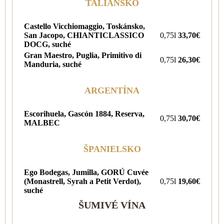
TALIANSKO
Castello Vicchiomaggio, Toskánsko,
San Jacopo, CHIANTICLASSICO
0,75l
33,70€
DOCG, suché
Gran Maestro, Puglia, Primitivo di
0,75l
26,30€
Manduria, suché
ARGENTÍNA
Escorihuela, Gascón 1884, Reserva,
0,75l
30,70€
MALBEC
ŠPANIELSKO
Ego Bodegas, Jumilla, GORÚ Cuvée
(Monastrell, Syrah a Petit Verdot),
0,75l
19,60€
suché
ŠUMIVÉ VÍNA