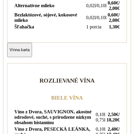
0,60€/
Alternatívne mlieko
0,02l/0,10l
2,00€
Bezlaktózové, sójové, kokosové
0,60€/
0,02l/0,10l
mlieko
2,00€
Šľahačka
1 porcia
1,30€
Vínna karta
ROZLIEVANÉ VÍNA
BIELE VÍNA
Víno z Dvora, SAUVIGNON, akostné
0,10l
2,50€/
odrodové, suché, s prirodzene nízkym
0,75l
18,20€
obsahom histamínu
Víno z Dvora, PESECKÁ LEÁNKA,
0,10l
2,40€/