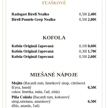
FĽAŠKOVÉ
Radegast Birell Nealko
0,50l
2,40€
Birell Pomelo Grep Nealko
0,50l
2,80€
KOFOLA
Kofola Originál čapovaná
0,10l
0,60€
Kofola Originál čapovaná
0,30l
1,70€
Kofola Originál čapovaná
0,50l
2,60€
MIEŠANÉ NÁPOJE
Mojito
(Bacardi rum, limetkový sirup, citrónová
šťava, hnedý
6,50€
cukor, limetka, mäta, ľad, sóda)
Piňa Coláda
(Bacardi rum, kokosový
sirup,smotana, ananásový
6,50€
džús, ananás, ľad)