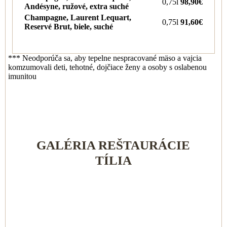
0,75l
98,90€
Andésyne, ružové, extra suché
Champagne, Laurent Lequart,
0,75l
91,60€
Reservé Brut, biele, suché
*** Neodporúča sa, aby tepelne nespracované mäso a vajcia
komzumovali deti, tehotné, dojčiace ženy a osoby s oslabenou
imunitou
GALÉRIA REŠTAURÁCIE
TÍLIA