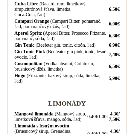
Cuba Libre
(Bacardi rum, limetkový
sirup,citrónová šťava, limetka,
6,50€
Coca-Cola, ľad)
Campari Orange
(Campari Bitter, pomaranč,
6,00€
ľad, pomarančový džús, ľad)
Aperol Spritz
(Aperol Bitter, Prosecco Frizante,
6,30€
pomaranč, sóda, ľad)
Gin Tonic
(Beefeter gin, tonic, citrón, ľad)
6,90€
Gin Tonic Pink
(Beefeater gin pink, tonic, lesné
7,40€
ovocie, ľad)
Cosmopolitan
(Vodka absolut, Cointreau,
6,50€
brusnicový džús, limetka)
Hugo
(Frizzante, bazový sirup, sóda, limetka,
5,90€
ľad)
LIMONÁDY
Mangová limonáda
(Mangový sirup,
4,30/
0.40l/1.00l
limetková šťava, mango, sóda, ľad)
7,50€
Limonáda s lesným ovocím
(Brusnicový sirup, Grenadina,
4,30/
0.40l/1.00l