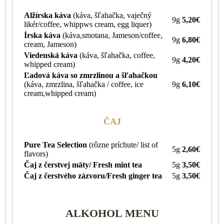
Alžírska káva
(káva, šľahačka, vaječný
9g
5,20€
likér/coffee, whippws cream, egg liquer)
Írska káva
(káva,smotana, Jameson/coffee,
9g
6,80€
cream, Jameson)
Viedenská káva
(káva, šľahačka, coffee,
9g
4,20€
whipped cream)
Ľadová káva so zmrzlinou a šľahačkou
(káva, zmrzlina, šľahačka / coffee, ice
9g
6,10€
cream,whipped cream)
ČAJ
Pure Tea Selection
(rôzne príchute/ list of
5g
2,60€
flavors)
Čaj z čerstvej mäty/ Fresh mint tea
5g
3,50€
Čaj z čerstvého zázvoru/Fresh ginger tea
5g
3,50€
ALKOHOL MENU