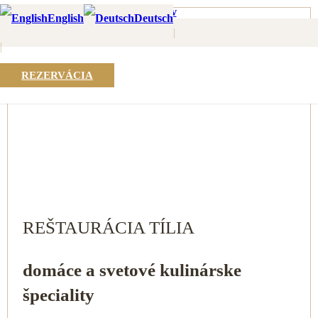
Domov
English
Deutsch
Reštaurácia
|
|
|
REZERVÁCIA
REŠTAURÁCIA TÍLIA
domáce a svetové kulinárske
špeciality