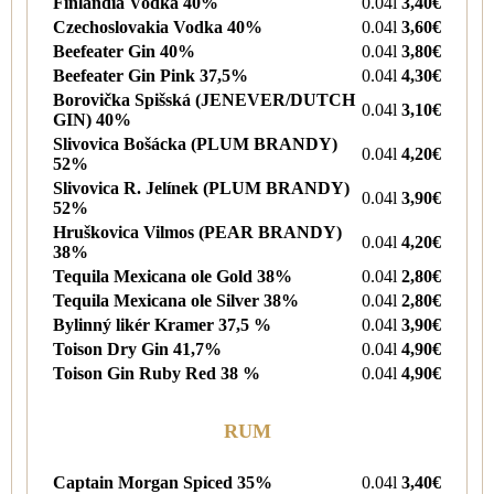
Finlandia Vodka 40%
0.04l
3,40€
Czechoslovakia Vodka 40%
0.04l
3,60€
Beefeater Gin 40%
0.04l
3,80€
Beefeater Gin Pink 37,5%
0.04l
4,30€
Borovička Spišská (JENEVER/DUTCH
0.04l
3,10€
GIN) 40%
Slivovica Bošácka (PLUM BRANDY)
0.04l
4,20€
52%
Slivovica R. Jelínek (PLUM BRANDY)
0.04l
3,90€
52%
Hruškovica Vilmos (PEAR BRANDY)
0.04l
4,20€
38%
Tequila Mexicana ole Gold 38%
0.04l
2,80€
Tequila Mexicana ole Silver 38%
0.04l
2,80€
Bylinný likér Kramer 37,5 %
0.04l
3,90€
Toison Dry Gin 41,7%
0.04l
4,90€
Toison Gin Ruby Red 38 %
0.04l
4,90€
RUM
Captain Morgan Spiced 35%
0.04l
3,40€