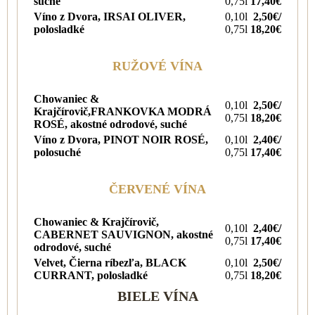
suché
0,75l
17,40€
Víno z Dvora, IRSAI OLIVER,
0,10l
2,50€/
polosladké
0,75l
18,20€
RUŽOVÉ VÍNA
Chowaniec &
0,10l
2,50€/
Krajčírovi
č,FRANKOVKA MODRÁ
0,75l
18,2
0€
ROSÉ, akostné odrodové, suché
Víno z Dvora, PINOT NOIR ROSÉ,
0,10l
2,40€/
polosuché
0,75l
17,4
0€
ČERVENÉ VÍNA
Chowaniec & Krajčírovič,
0,10l
2,40€/
CABERNET SAUVIGNON, akostné
0,75l
17,40€
odrodové, suché
Velvet, Čierna ríbezľa, BLACK
0,10l
2,50€/
CURRANT, polosladké
0,75l
18,20€
BIELE VÍNA