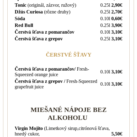
Tonic
(originál, zázvor, ružový)
0.25l
2,90€
Džús Curiosa
(rôzne druhy)
0.25l
2,70€
Sóda
0.10l
0,60€
Red Bull
0.25l
3,90€
Čerstvá šťava z pomarančov
0.10l
3,10€
Čerstvá šťava z grepov
0.25l
3,10€
ČERSTVÉ ŠŤAVY
Čerstvá šťava z pomarančov/
Fresh-
0.10l
3,10€
Squeezed orange juice
Čerstvá šťava z grepov /
Fresh-Squeezed
0.10l
3,10€
grapefruit juice
MIEŠANÉ NÁPOJE BEZ
ALKOHOLU
Virgin Mojito
(Limetkový sirup,citrónová šťava,
hnedý cukor,
5,50€