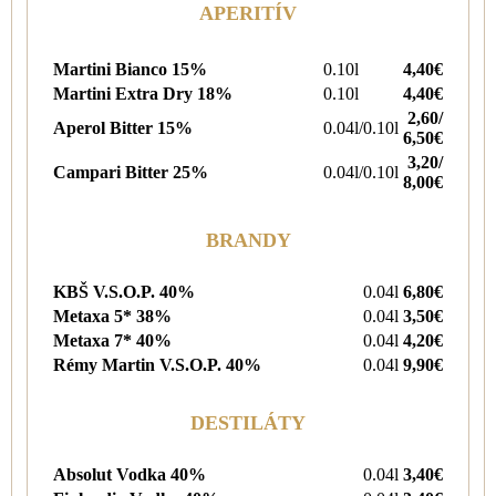
APERITÍV
Martini Bianco 15%
0.10l
4,40€
Martini Extra Dry 18%
0.10l
4,40€
2,60/
Aperol Bitter 15%
0.04l/0.10l
6,50€
3,20/
Campari Bitter 25%
0.04l/0.10l
8,00€
BRANDY
KBŠ V.S.O.P. 40%
0.04l
6,80€
Metaxa 5* 38%
0.04l
3,50€
Metaxa 7* 40%
0.04l
4,20€
Rémy Martin V.S.O.P. 40%
0.04l
9,90€
DESTILÁTY
Absolut Vodka 40%
0.04l
3,40€