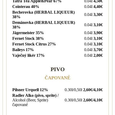
Tatra Tea Apple&Pear 67%
0.04l
4,50€
Cointerau 40%
0.04l
4,40€
Becherovka (HERBAL LIQUEUR)
0.04l
3,30€
38%
Demänovka (HERBAL LIQUEUR)
0.04l
3,10€
38%
Jägermeister 35%
0.04l
3,90€
Fernet Stock 38%
0.04l
3,10€
Fernet Stock Citrus 27%
0.04l
3,10€
Baileys 17%
0.04l
3,70€
Vaječný likér 17%
0.04l
2,00€
PIVO
ČAPOVANÉ
Pilsner Urquell 12%
0.30l/0,50l
2,60€/4,10€
Radler Alko (pivo, sprite) /
Alcohol (Beer, Sprite)
0.30l/0,50l
2,60€/4,10€
čapované