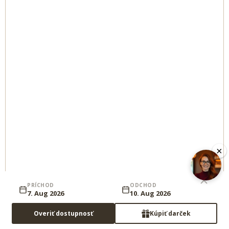
×
PRÍCHOD
ODCHOD
7. Aug 2026
10. Aug 2026
Overiť dostupnosť
Kúpiť darček