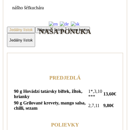
nášho šéfkuchára
NAŠA PONUKA
Jedálny lístok
Nápojový lístok
Vínna karta
Jedálny lístok
PREDJEDLÁ
90 g Hovädzí tatársky biftek, žĺtok,
1*,3,10
13,60€
hrianky
***
90 g Grilované krevety, mango salsa,
2,7,11
9,80€
chilli, sezam
POLIEVKY