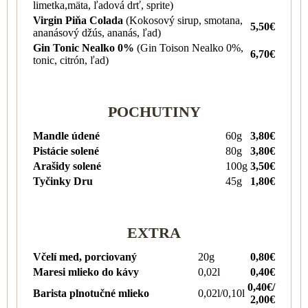
limetka,mäta, ľadová drť, sprite)
Virgin Piňa Colada
(Kokosový sirup, smotana,
5,50€
ananásový džús, ananás, ľad)
Gin Tonic Nealko 0%
(Gin Toison Nealko 0%,
6,70€
tonic, citrón, ľad)
POCHUTINY
Mandle údené
60g
3,80€
Pistácie solené
80g
3,80€
Arašidy solené
100g
3,50€
Tyčinky Dru
45g
1,80€
EXTRA
Včelí med, porciovaný
20g
0,80€
Maresi mlieko do kávy
0,02l
0,40€
0,40€/
Barista plnotučné mlieko
0,02l/0,10l
2,00€