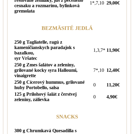
restované zemiaky, jus z pečeného
1*,7,10
29,00€
cesnaku a rozmarínu, bylinková
gremolata
BEZMÄSITÉ JEDLÁ
250 g Tagliatelle, ragú z
kameničianskych paradajok s
1,3,7*
11,90€
bazalkou,
syr Vršatec
250 g Zmes šalátov a zeleniny,
grilované kocky syra Halloumi,
7*,10
12,40€
vinaigrette
250 g Cícerový hummus, grilované
0
11,20€
huby Portobello, salsa
125 g Prílohový šalát z čerstvej
0
4,90€
zeleniny, zálievka
SNACKS
300 g Chrumkavá Quesadilla s