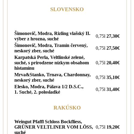
SLOVENSKO
Šimonovič, Modra, Rizling vlašský II.
0,75l
27,30€
výber z hrozna, suché
Šimonovič, Modra, Tramín červený,
0,75l
27,50€
neskorý zber, suché
Karpatská Perla, Veltlinské zelené,
suché, s prirodzene nízkym obsahom
0,75l
20,40€
histamínu
Mrva&Stanko, Trnava, Chardonnay,
0,75l
35,10€
neskorý zber, suché
Elesko, Modra, Pálava 1/2 D.S.C.,
0,75l
31,40€
1. Suché, 2. polosladké
RAKÚSKO
Weingut Pfaffl Schloss Bockfliess,
GRÜNER VELTLINER VOM LÖSS,
0,75l
19,20€
suché