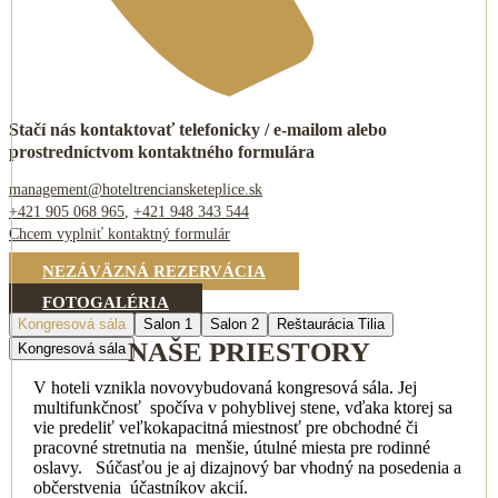
Stačí nás kontaktovať telefonicky / e-mailom alebo
prostredníctvom kontaktného formulára
management@hoteltrenciansketeplice.sk
+421 905 068 965
,
+421
948 343 544
Chcem vyplniť kontaktný formulár
NEZÁVÄZNÁ REZERVÁCIA
FOTOGALÉRIA
Kongresová sála
Salon 1
Salon 2
Reštaurácia Tilia
NAŠE PRIESTORY
Kongresová sála
V hoteli vznikla novovybudovaná kongresová sála. Jej
multifunkčnosť spočíva v pohyblivej stene, vďaka ktorej sa
vie predeliť veľkokapacitná miestnosť pre obchodné či
pracovné stretnutia na menšie, útulné miesta pre rodinné
oslavy. Súčasťou je aj dizajnový bar vhodný na posedenia a
občerstvenia účastníkov akcií.