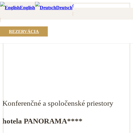
Domov
English
Deutsch
Kongres
|
|
|
REZERVÁCIA
Konferenčné a spoločenské priestory
hotela PANORAMA****