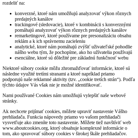
rozdeliť na:
konverzné, ktoré nám umožňujú analyzovať výkon rôznych
predajných kanálov
trackingové (sledovacie), ktoré v kombinácii s konverznými
pomáhajú analyzovať výkon rôznych predajných kanálov
remarketingové, ktoré používame pre presonalizáciu obsahu
reklám a k ich správnemu zacieleniu
analytické, ktoré nám pomáhajú zvýšiť uživateľské pohodlie
nášho webu tým, že pochopíme, ako ho užívatelia používajú
esenciálne, ktoré sú dôležité pre základnú funkčnosť webu
Niektoré súbory cookie môžu zhromažďovať informácie, ktoré sú
následne využité tretími stranami a ktoré napríklad priamo
podporujú naše reklamné aktivity (tzv. „cookie tretích strán“). Podľa
týchto údajov Vás však nie je možné identifikovať.
Nami používané Cookies nám umožňujú vylepšiť naše webové
stránky.
Ak nechcete prijímať cookies, môžete upraviť nastavenie Vášho
prehliadača. Funkcia nápovedy priamo vo vašom prehliadači
vysvetľuje ako zmeníte toto nastavenie. Môžete tiež navštíviť web
www.aboutcookies.org, ktorý obsahuje komplexné informácie o
tom, ako spravovať súbory cookies v širokej škále prehliadačov.