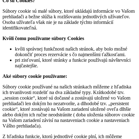
Čo sú Cookies?
Súbory cookie sú malé súbory, ktoré ukládajú informácie vo Vašom
prehliadači a bežne slúžia k rozlišovaniu jednotlivých užívateľov.
Osoba užívateľa však nie je na základe týchto informácií
identifikovateľná.
Kvôli čomu používame súbory Cookies
kvôli správnej funkčnosti našich stránok, aby bolo možné
dokončiť proces rezervácie s čo najmenšími ťažkosťami.
pri zisťovaní, ktoré stránky a funkcie používajú návštevníci
najčastejšie.
Aké súbory cookie používame:
Súbory cookie používané na našich stránkach môžeme z hľadiska
ich trvanlivosti rozdeliť na dva základné typy. Krátkodobé tzv.
„session cookie“, ktoré sú dočasné a zostávajú uložené vo Vašom
prehliadači len dokým ho nezatvoríte, a dlhodobé tzv. „persistent
cookie“, ktoré zostávajú na Vašom zariadení uložené oveľa dlhšie
alebo dokým ich ručne neodstránite ( doba uloženia súborov cookie
na Vašom zariadení závisí na nastaveniach cookie a nastaveniach
Vášho prehliadača).
Z hľadiska funkcie, ktorú jednotlivé cookie plní, ich môžeme