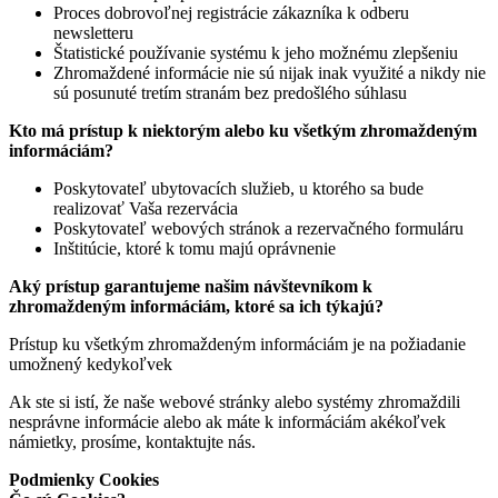
Proces dobrovoľnej registrácie zákazníka k odberu
newsletteru
Štatistické používanie systému k jeho možnému zlepšeniu
Zhromaždené informácie nie sú nijak inak využité a nikdy nie
sú posunuté tretím stranám bez predošlého súhlasu
Kto má prístup k niektorým alebo ku všetkým zhromaždeným
informáciám?
Poskytovateľ ubytovacích služieb, u ktorého sa bude
realizovať Vaša rezervácia
Poskytovateľ webových stránok a rezervačného formuláru
Inštitúcie, ktoré k tomu majú oprávnenie
Aký prístup garantujeme našim návštevníkom k
zhromaždeným informáciám, ktoré sa ich týkajú?
Prístup ku všetkým zhromaždeným informáciám je na požiadanie
umožnený kedykoľvek
Ak ste si istí, že naše webové stránky alebo systémy zhromaždili
nesprávne informácie alebo ak máte k informáciám akékoľvek
námietky, prosíme, kontaktujte nás.
Podmienky Cookies