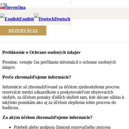
|
Slovenčina
|
English
Deutsch
|
SPRACOVANIE OSOBNÝCH
REZERVÁCIA
ÚDAJOV
Prehlásenie o Ochrane osobných údajov
Prosíme, venujte čas prečítaniu informácií o ochrane osobných
údajov.
Prečo zhromažďujeme informácie?
Informácie sú zhromažďované za účelom zjednodušenia procesu
rezervácie medzi zákazníkom a poskytovateľom ubytovacích
služieb, za účelom ponuky ďalších služieb tam, kde dávate súhlas k
takýmto ponukám ako aj za účelom zlepšenia tohto procesu do
budúcna.
Za akým účelom zhromažďujeme informácie?
Priebeh alebo podpora činnosti rezervačného procesu