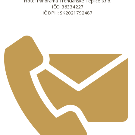
Hotel Panoráma Trenčianske Teplice s.r.o.
IČO: 36334227
IČ DPH: SK2021792487