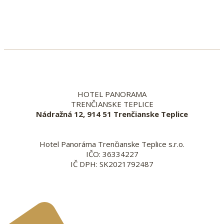
HOTEL PANORAMA
TRENČIANSKE TEPLICE
Nádražná 12, 914 51 Trenčianske Teplice
Hotel Panoráma Trenčianske Teplice s.r.o.
IČO: 36334227
IČ DPH: SK2021792487