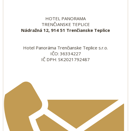
HOTEL PANORAMA
TRENČIANSKE TEPLICE
Nádražná 12, 914 51 Trenčianske Teplice
Hotel Panoráma Trenčianske Teplice s.r.o.
IČO: 36334227
IČ DPH: SK2021792487