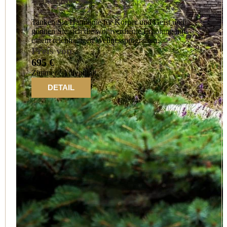
Tanken Sie Harmonie für Körper und Geist und
gönnen Sie sich die wohlverdiente Erholung mit
einem reichhaltigen Wellnessprogramm.
Preis von
695 €
Zimmer / Aufenthalt
DETAIL