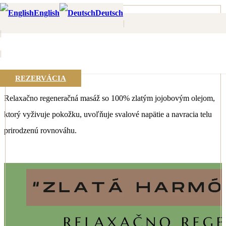
Domov
English
Deutsch
Novinky
|
„Zlatá Harmónia tela“
|
„Zlatá Harmónia tela“
|
6. júla 2024
REZERVÁCIA
Relaxačno regeneračná masáž so 100% zlatým jojobovým olejom,
ktorý vyživuje pokožku, uvoľňuje svalové napätie
a navracia telu
prirodzenú rovnováhu.