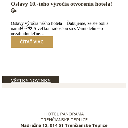
Oslavy 10.-teho výročia otvorenia hotela!
🥳
Oslavy výročia nášho hotela – Ďakujeme, že ste boli s
nami!💃🏻💖 S veľkou radosťou sa s Vami delíme o
nezabudnuteľné…
ČÍTAŤ VIAC
VŠETKY NOVINKY
HOTEL PANORAMA
TRENČIANSKE TEPLICE
Nádražná 12, 914 51 Trenčianske Teplice