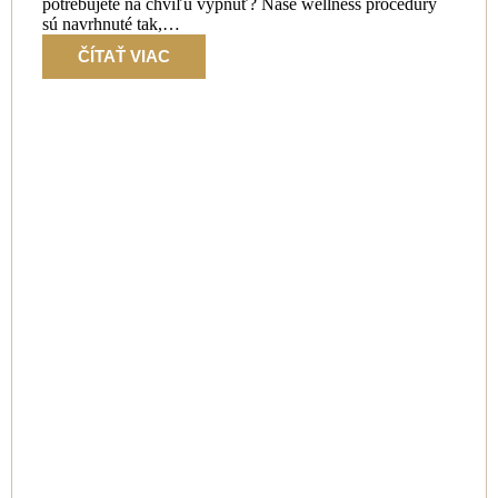
potrebujete na chvíľu vypnúť? Naše wellness procedúry
sú navrhnuté tak,…
ČÍTAŤ VIAC