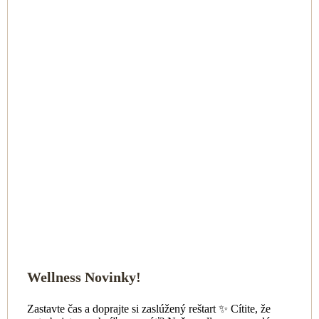
Wellness Novinky!
Zastavte čas a doprajte si zaslúžený reštart ✨ Cítite, že