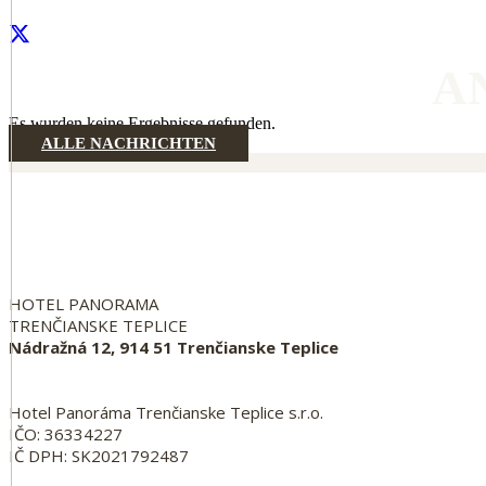
A
Es wurden keine Ergebnisse gefunden.
ALLE NACHRICHTEN
HOTEL PANORAMA
TRENČIANSKE TEPLICE
Nádražná 12, 914 51 Trenčianske Teplice
Hotel Panoráma Trenčianske Teplice s.r.o.
IČO: 36334227
IČ DPH: SK2021792487