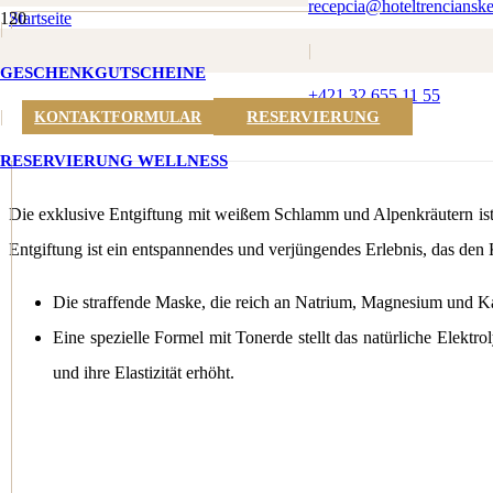
recepcia@hoteltrencianske
Startseite
|
Nachrichten
|
Exklusive Entgiftung mit Weißschlamm und Alpenkräutern
GESCHENKGUTSCHEINE
+421 32 655 11 55
Exklusive Entgiftung mit Weißschl
|
RESERVIERUNG
KONTAKTFORMULAR
RESERVIERUNG WELLNESS
16. Juli 2024
Die exklusive Entgiftung mit weißem Schlamm und Alpenkräutern ist e
Entgiftung ist ein entspannendes und verjüngendes Erlebnis, das den 
Die straffende Maske, die reich an Natrium, Magnesium und Kaliu
Eine spezielle Formel mit Tonerde stellt das natürliche Elekt
und ihre Elastizität erhöht.