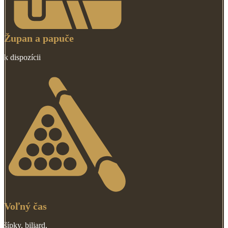
Župan a papuče
k dispozícii
Voľný čas
šípky, biliard,