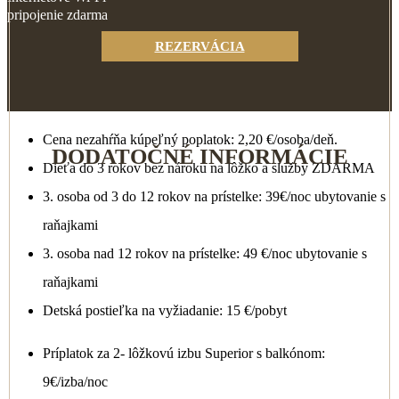
pripojenie zdarma
REZERVÁCIA
Cena nezahŕňa kúpeľný poplatok: 2,20 €/osoba/deň.
DODATOČNÉ INFORMÁCIE
Dieťa do 3 rokov bez nároku na lôžko a služby ZDARMA
3. osoba od 3 do 12 rokov na prístelke: 39€/noc ubytovanie s
raňajkami
3. osoba nad 12 rokov na prístelke: 49 €/noc ubytovanie s
raňajkami
Detská postieľka na vyžiadanie: 15 €/pobyt
Príplatok za 2- lôžkovú izbu Superior s balkónom:
9€/izba/noc