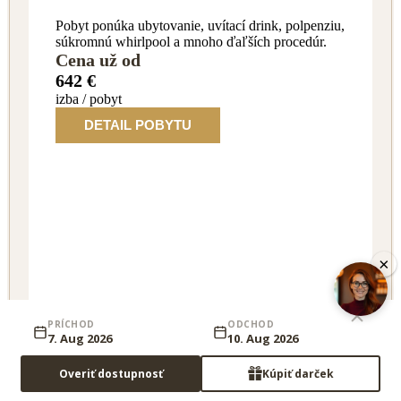
Pobyt ponúka ubytovanie, uvítací drink, polpenziu,
súkromnú whirlpool a mnoho ďaľších procedúr.
Cena už od
642 €
izba / pobyt
DETAIL POBYTU
×
PRÍCHOD
ODCHOD
7. Aug 2026
10. Aug 2026
Overiť dostupnosť
Kúpiť darček