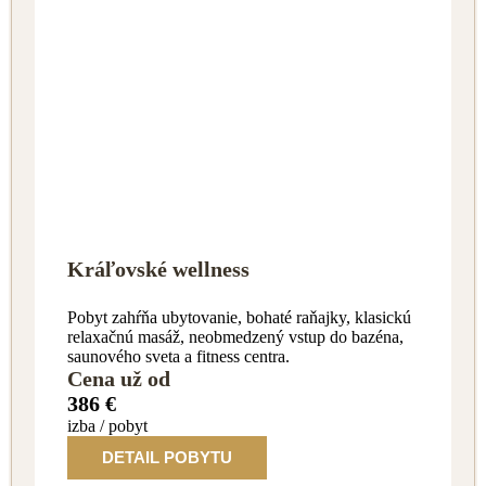
Kráľovské wellness
Pobyt zahŕňa ubytovanie, bohaté raňajky, klasickú
relaxačnú masáž, neobmedzený vstup do bazéna,
saunového sveta a fitness centra.
Cena už od
386 €
izba / pobyt
DETAIL POBYTU