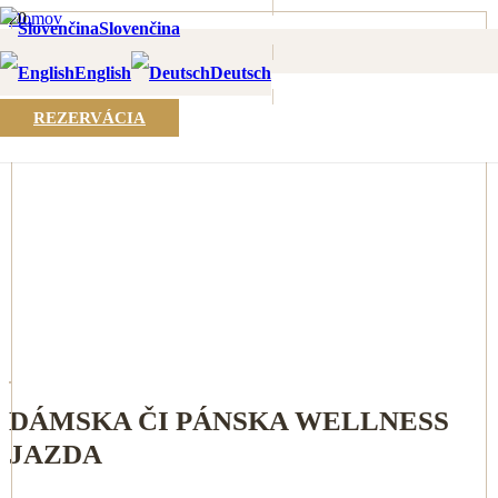
|
Domov
Slovenčina
Pobytové balíky
|
Dámska či pánska wellness jazda
English
Deutsch
|
REZERVÁCIA
DÁMSKA ČI PÁNSKA WELLNESS
JAZDA